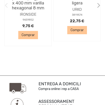
x 400 mm varilla
ligera
hexagonal 8 mm
URKO
IRONSIDE
3819574
9659852
22,75 €
9,75 €
Comprar
Comprar
ENTREGA A DOMICILI
Compra online i rep a CASA
ASSESSORAMENT