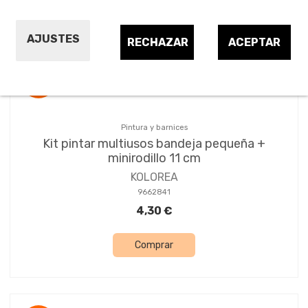
Ordenar por:
20
AJUSTES
RECHAZAR
ACEPTAR
¡OFERTA!
Pintura y barnices
Kit pintar multiusos bandeja pequeña +
minirodillo 11 cm
KOLOREA
9662841
4,30 €
Comprar