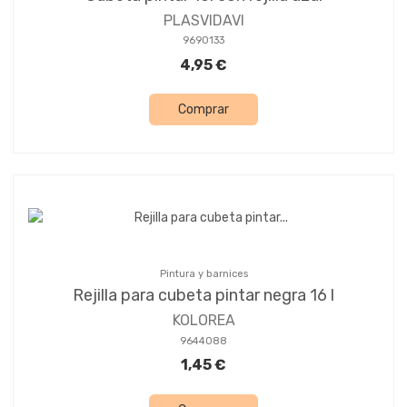
PLASVIDAVI
9690133
4,95 €
Comprar
Pintura y barnices
Rejilla para cubeta pintar negra 16 l
KOLOREA
9644088
1,45 €