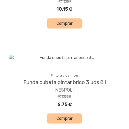
9713389
10,15 €
Comprar
Pintura y barnices
Funda cubeta pintar brico 3 uds 8 l
NESPOLI
9713388
6,75 €
Comprar