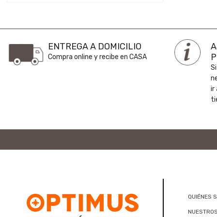
ENTREGA A DOMICILIO
A
P
Compra online y recibe en CASA
Si
n
ir
ti
QUIÉNES 
NUESTROS