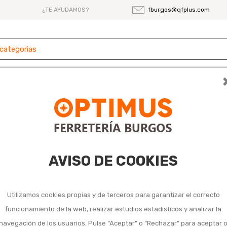
¿TE AYUDAMOS?
fburgos@qfplus.com
 y
Ferretería
Herramientas
Maquinaria
es
e puerta y barras protección
rras protección
AVISO DE COOKIES
Utilizamos cookies propias y de terceros para garantizar el correcto
funcionamiento de la web, realizar estudios estadísticos y analizar la
navegación de los usuarios. Pulse “Aceptar” o “Rechazar” para aceptar 