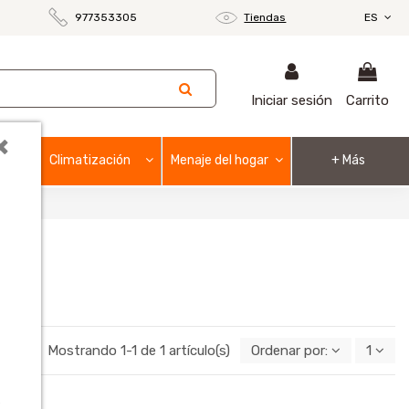
977353305
Tiendas
ES
Iniciar sesión
Carrito
×
Climatización
Menaje del hogar
+ Más
Mostrando 1-1 de 1 artículo(s)
Ordenar por:
1
o