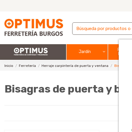
Pintura
Jardín
barnic
Inicio
Ferretería
Herraje carpintería de puerta y ventana
Bisagras d
Bisagras de puerta y ba