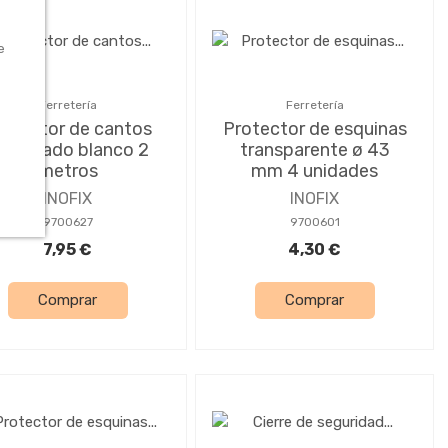
e
Ferretería
Ferretería
rotector de cantos
Protector de esquinas
colchado blanco 2
transparente ø 43
metros
mm 4 unidades
INOFIX
INOFIX
9700627
9700601
7,95 €
4,30 €
Comprar
Comprar