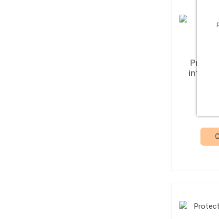
F
Protec
infantil