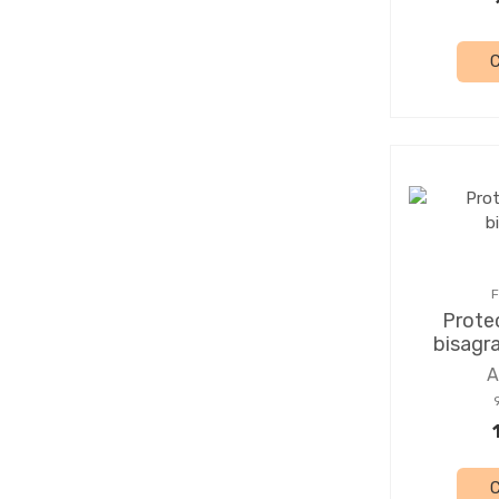
F
Protec
bisagr
A