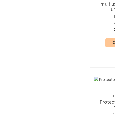
multiu
u
F
Protec
A