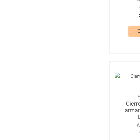
F
Cierr
armar
A