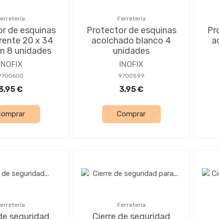
erretería
Ferretería
r de esquinas
Protector de esquinas
Pr
rente 20 x 34
acolchado blanco 4
a
m 8 unidades
unidades
INOFIX
INOFIX
9700600
9700599
3,95 €
3,95 €
Comprar
Comprar
erretería
Ferretería
 de seguridad
Cierre de seguridad