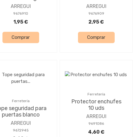
ARREGUI
ARREGUI
9676910
9676909
1,95 €
2,95 €
Comprar
Comprar
Ferretería
Protector enchufes
Ferretería
10 uds
ope seguridad para
puertas blanco
ARREGUI
ARREGUI
9691086
9672945
4,60 €