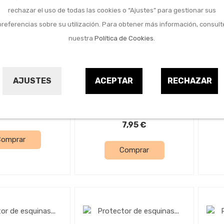
rechazar el uso de todas las cookies o “Ajustes” para gestionar sus
preferencias sobre su utilización. Para obtener más información, consult
nuestra
Política de Cookies
.
erretería
Ferretería
tor del hogar
Protector de cantos
P
 kit 30 piezas
acolchado marron 2
a
AJUSTES
ACEPTAR
RECHAZAR
metros
ARANAZ
INOFIX
9641191
9700628
15,60 €
7,95 €
Comprar
Comprar