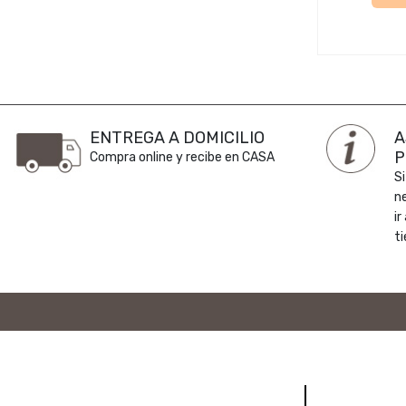
ENTREGA A DOMICILIO
A
P
Compra online y recibe en CASA
Si
n
ir
ti