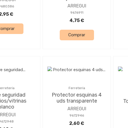
ARREGUI
9680386
9676911
2,95 €
4,75 €
Comprar
Comprar
erretería
Ferretería
e seguridad
Protector esquinas 4
ios/vitrinas
uds transparente
T
blanco
ARREGUI
RREGUI
9672946
9672948
2,60 €