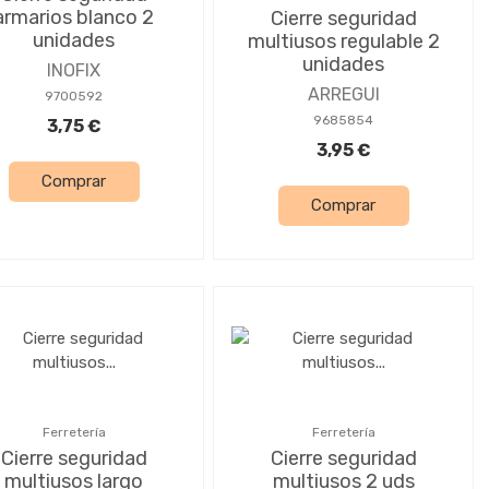
armarios blanco 2
Cierre seguridad
unidades
multiusos regulable 2
unidades
INOFIX
ARREGUI
9700592
9685854
3,75 €
3,95 €
Comprar
Comprar
Ferretería
Ferretería
Cierre seguridad
Cierre seguridad
multiusos largo
multiusos 2 uds