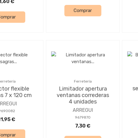
1,60 €
Comprar
Comprar
erretería
Ferretería
s
tor flexible
Limitador apertura
as 7 x 120 cm
ventanas correderas
4 unidades
RREGUI
ARREGUI
9690082
9679870
11,95 €
7,30 €
Comprar