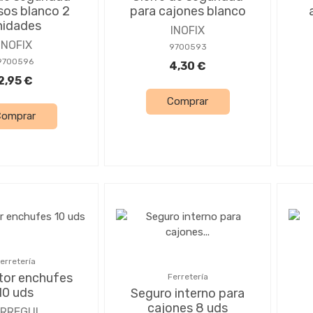
sos blanco 2
para cajones blanco
nidades
INOFIX
INOFIX
9700593
9700596
4,30 €
2,95 €
Comprar
Comprar
erretería
tor enchufes
Ferretería
10 uds
Seguro interno para
cajones 8 uds
RREGUI