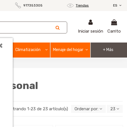
977353305
Tiendas
ES
Iniciar sesión
Carrito
×
Climatización
Menaje del hogar
+ Más
personal
Mostrando 1-23 de 23 artículo(s)
Ordenar por:
23
o