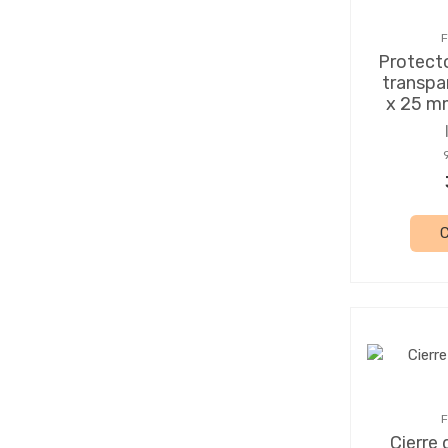
F
Protecto
transpa
x 25 m
F
Cierre