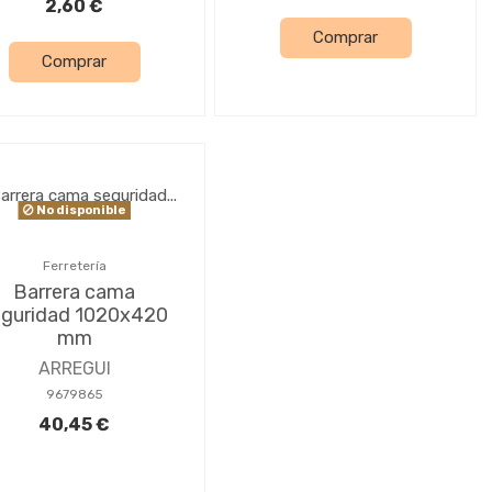
2,60 €
Comprar
Comprar
No disponible
Ferretería
Barrera cama
eguridad 1020x420
mm
ARREGUI
9679865
40,45 €