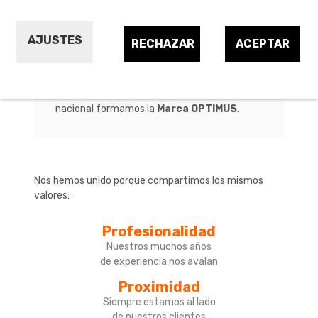
AJUSTES
RECHAZAR
ACEPTAR
Somos
Ferretería Burgos
, tu ferretería en
Salou, y junto con otras ferreterías de
proximidad repartidas por todo el territorio
nacional formamos la
Marca OPTIMUS
.
Nos hemos unido porque compartimos los mismos
valores:
Profesionalidad
Nuestros muchos años
de experiencia nos avalan
Proximidad
Siempre estamos al lado
de nuestros clientes