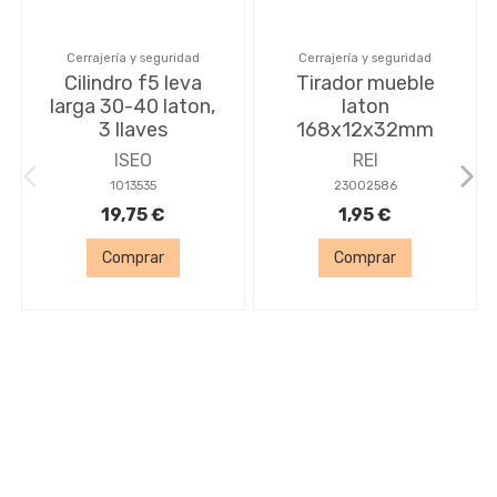
Cerrajería y seguridad
Cerrajería y seguridad
Cilindro f5 leva
Tirador mueble
larga 30-40 laton,
laton
3 llaves
168x12x32mm
ISEO
REI
1013535
23002586
19,75 €
1,95 €
Comprar
Comprar