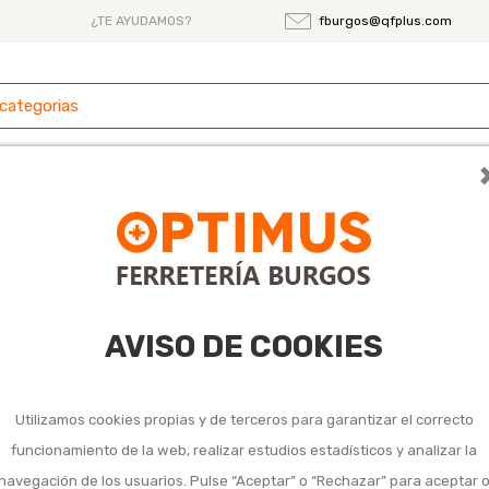
¿TE AYUDAMOS?
fburgos@qfplus.com
 y
Ferretería
Herramientas
Maquinaria
es
n
AVISO DE COOKIES
Candado k arco a
10,45 €
Utilizamos cookies propias y de terceros para garantizar el correcto
Impuestos incluidos
funcionamiento de la web, realizar estudios estadísticos y analizar la
navegación de los usuarios. Pulse “Aceptar” o “Rechazar” para aceptar 