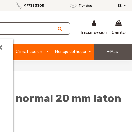
977353305
Tiendas
ES
Iniciar sesión
Carrito
×
Climatización
Menaje del hogar
+ Más
rco normal 20 mm laton
o