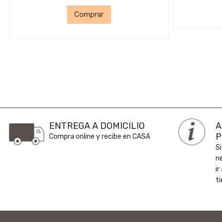
Comprar
ENTREGA A DOMICILIO
A
P
Compra online y recibe en CASA
Si
n
ir
ti