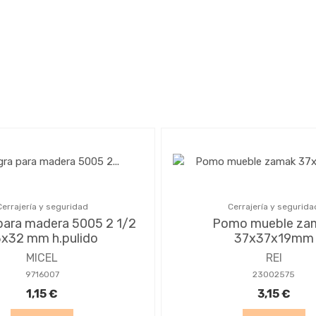
Cerrajería y seguridad
Cerrajería y segurida
para madera 5005 2 1/2
Pomo mueble za
x32 mm h.pulido
37x37x19mm
MICEL
REI
9716007
23002575
1,15 €
3,15 €