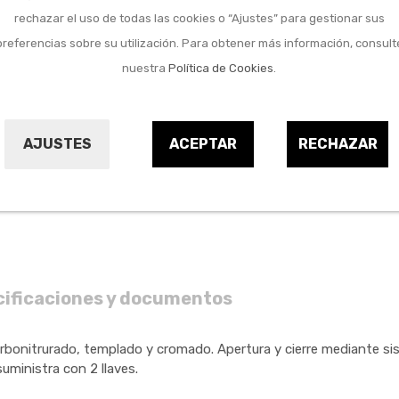
Marca:
IFAM
rechazar el uso de todas las cookies o “Ajustes” para gestionar sus
Referencia:
4318520
preferencias sobre su utilización. Para obtener más información, consult
nuestra
Política de Cookies
.
Comprar
AJUSTES
ACEPTAR
RECHAZAR
cificaciones y documentos
carbonitrurado, templado y cromado. Apertura y cierre mediante 
uministra con 2 llaves.