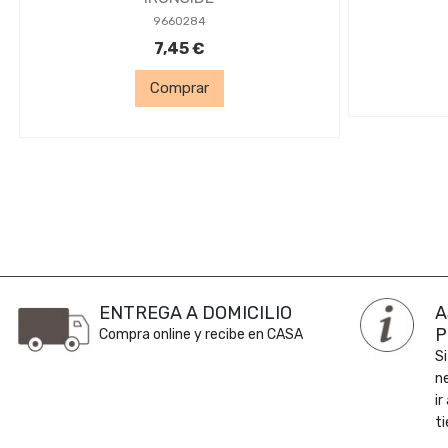
9660284
7,45 €
Comprar
ENTREGA A DOMICILIO
A
P
Compra online y recibe en CASA
Si
n
ir
ti