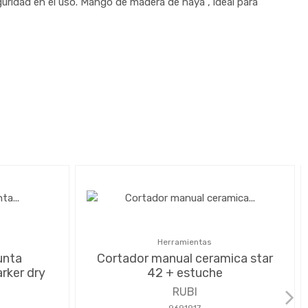
uridad en el uso. Mango de madera de haya , ideal para
Herramientas
unta
Cortador manual ceramica star
rker dry
42 + estuche
RUBI
9691917