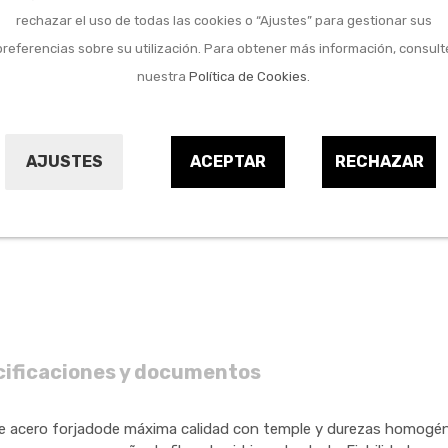
Marca:
BELLOTA
rechazar el uso de todas las cookies o “Ajustes” para gestionar sus
Referencia:
136507
preferencias sobre su utilización. Para obtener más información, consult
nuestra
Política de Cookies
.
Comprar
AJUSTES
ACEPTAR
RECHAZAR
cificaciones y documentos
cero forjadode máxima calidad con temple y durezas homogénea