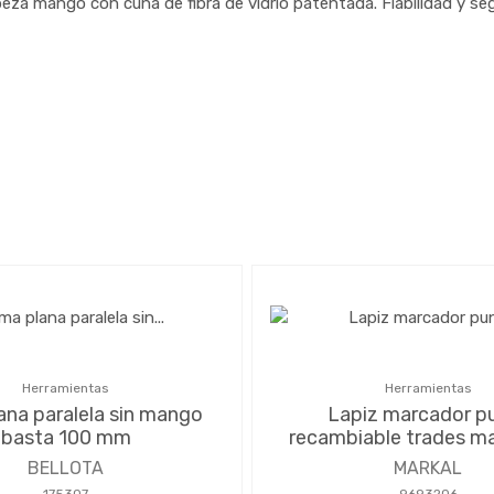
za mango con cuña de fibra de vidrio patentada. Fiabilidad y seg
Herramientas
Herramientas
ana paralela sin mango
Lapiz marcador p
basta 100 mm
recambiable trades ma
BELLOTA
MARKAL
175307
9693206