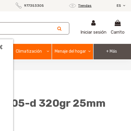
977353305
Tiendas
ES
Iniciar sesión
Carrito
×
Climatización
Menaje del hogar
+ Más
a 8005-d 320gr 25mm
o