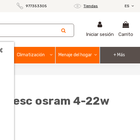
977353305
Tiendas
ES
Iniciar sesión
Carrito
×
Climatización
Menaje del hogar
+ Más
luoresc osram 4-22w
o