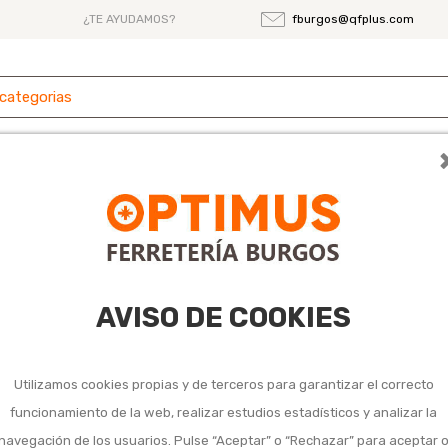
¿TE AYUDAMOS?
fburgos@qfplus.com
 y
Ferretería
Herramientas
Maquinaria
es
osram 4-22w
AVISO DE COOKIES
Cebador ilumin f
0,82 €
Utilizamos cookies propias y de terceros para garantizar el correcto
Impuestos incluidos
funcionamiento de la web, realizar estudios estadísticos y analizar la
Marca:
OSRAM
navegación de los usuarios. Pulse “Aceptar” o “Rechazar” para aceptar 