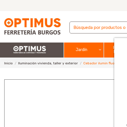
Pintura
Jardín
barnic
Inicio
Iluminación vivienda, taller y exterior
Cebador ilumin fluoresc 