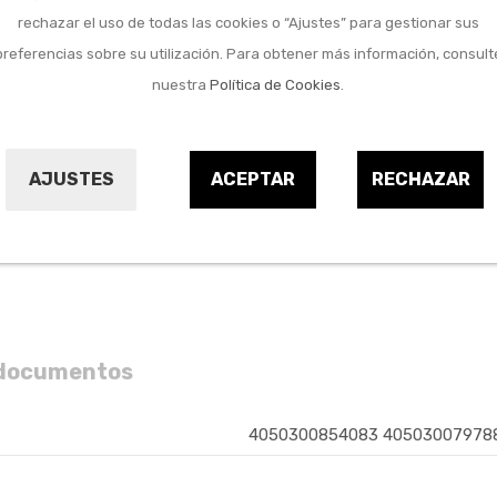
Referencia:
1000208
rechazar el uso de todas las cookies o “Ajustes” para gestionar sus
preferencias sobre su utilización. Para obtener más información, consult
nuestra
Política de Cookies
.
Comprar
La cantidad mínima en el pedido de compra p
AJUSTES
ACEPTAR
RECHAZAR
y documentos
4050300854083 40503007978