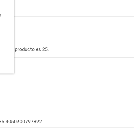
e
ara el producto es 25.
85 4050300797892