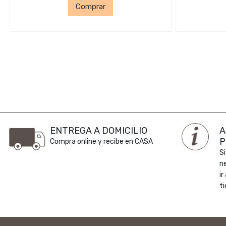
Comprar
ENTREGA A DOMICILIO
A
P
Compra online y recibe en CASA
Si
n
ir
ti