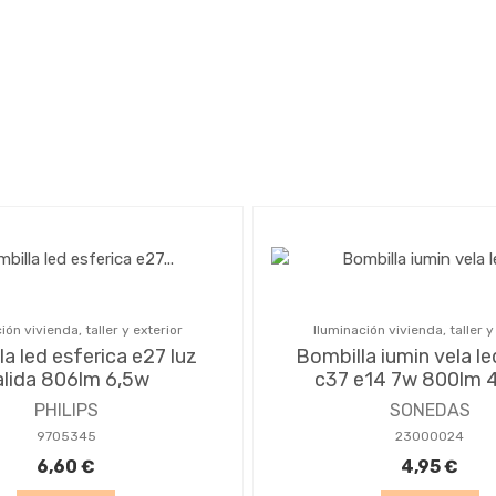
ión vivienda, taller y exterior
Iluminación vivienda, taller y
a led esferica e27 luz
Bombilla iumin vela le
alida 806lm 6,5w
c37 e14 7w 800lm 
PHILIPS
SONEDAS
9705345
23000024
6,60 €
4,95 €